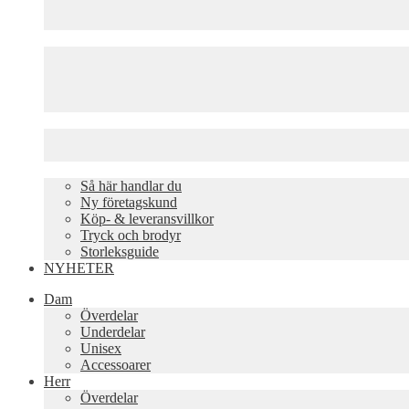
Så här handlar du
Ny företagskund
Köp- & leveransvillkor
Tryck och brodyr
Storleksguide
NYHETER
Dam
Överdelar
Underdelar
Unisex
Accessoarer
Herr
Överdelar