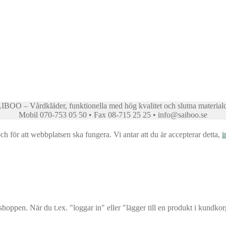
BOO – Vårdkläder, funktionella med hög kvalitet och slutna material
Mobil 070-753 05 50 • Fax 08-715 25 25 • info@saiboo.se
för att webbplatsen ska fungera. Vi antar att du är accepterar detta,
i
oppen. När du t.ex. "loggar in" eller "lägger till en produkt i kundko