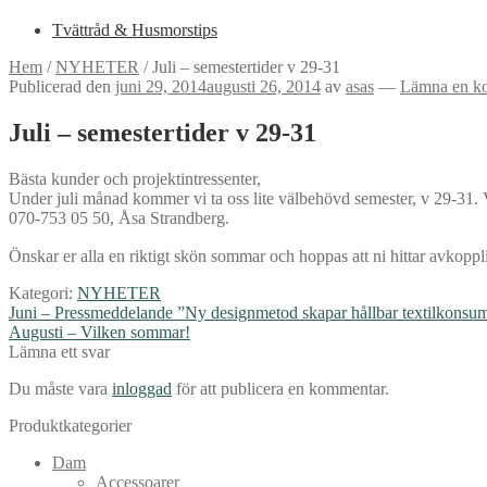
Tvättråd & Husmorstips
Hem
/
NYHETER
/
Juli – semestertider v 29-31
Publicerad den
juni 29, 2014
augusti 26, 2014
av
asas
—
Lämna en k
Juli – semestertider v 29-31
Bästa kunder och projektintressenter,
Under juli månad kommer vi ta oss lite välbehövd semester, v 29-31. V
070-753 05 50, Åsa Strandberg.
Önskar er alla en riktigt skön sommar och hoppas att ni hittar avkoppl
Kategori:
NYHETER
Inläggsnavigering
Föregående
Juni – Pressmeddelande ”Ny designmetod skapar hållbar textilkonsu
inlägg:
Nästa
Augusti – Vilken sommar!
inlägg:
Lämna ett svar
Du måste vara
inloggad
för att publicera en kommentar.
Produktkategorier
Dam
Accessoarer