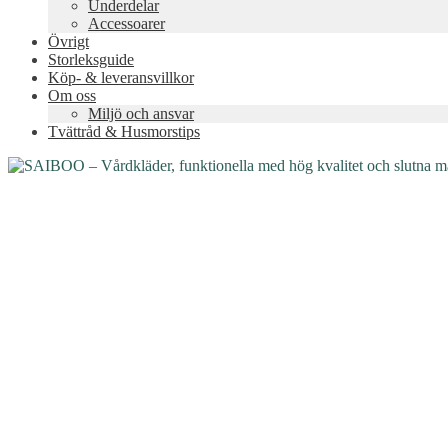
Underdelar
Accessoarer
Övrigt
Storleksguide
Köp- & leveransvillkor
Om oss
Miljö och ansvar
Tvättråd & Husmorstips