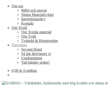
Om oss
Miljö och ansvar
Slutna Materialcykler
Integritetspolicy
Kontakt
Om Textil
Om Textila material
Om Tvätt
Tvättråd & Husmorstips
Återvinna
Second Hand
Så här återvinner vi
Upphämtning
Vad händer sedan?
0,00
kr
0 artiklar