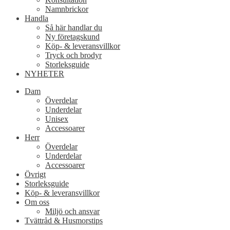
Namnbrickor
Handla
Så här handlar du
Ny företagskund
Köp- & leveransvillkor
Tryck och brodyr
Storleksguide
NYHETER
Dam
Överdelar
Underdelar
Unisex
Accessoarer
Herr
Överdelar
Underdelar
Accessoarer
Övrigt
Storleksguide
Köp- & leveransvillkor
Om oss
Miljö och ansvar
Tvättråd & Husmorstips