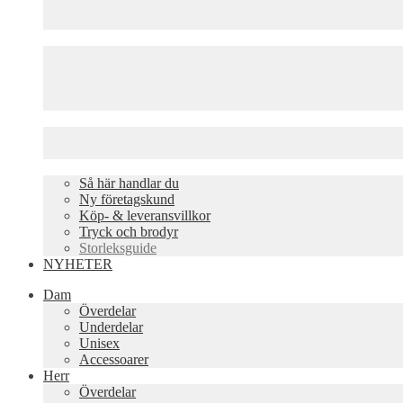
Så här handlar du
Ny företagskund
Köp- & leveransvillkor
Tryck och brodyr
Storleksguide
NYHETER
Dam
Överdelar
Underdelar
Unisex
Accessoarer
Herr
Överdelar