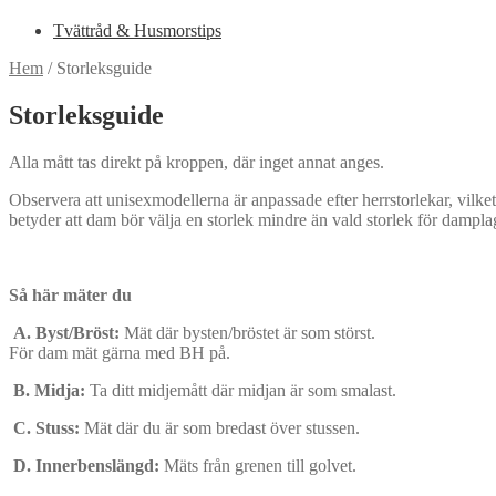
Tvättråd & Husmorstips
Hem
/
Storleksguide
Storleksguide
Alla mått tas direkt på kroppen, där inget annat anges.
Observera att unisexmodellerna är anpassade efter herrstorlekar, vilket
betyder att dam bör välja en storlek mindre än vald storlek för dampla
Så här mäter du
A. Byst/Bröst:
Mät där bysten/bröstet är som störst.
För dam mät gärna med BH på.
B. Midja:
Ta ditt midjemått där midjan är som smalast.
C. Stuss:
Mät där du är som bredast över stussen.
D. Innerbenslängd:
Mäts från grenen till golvet.