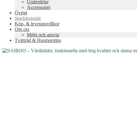
Underdelar
Accessoarer
Övrigt
Storleksguide
Köp- & leveransvillkor
Om oss
Miljö och ansvar
Tvättråd & Husmorstips