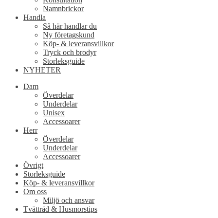
Namnbrickor
Handla
Så här handlar du
Ny företagskund
Köp- & leveransvillkor
Tryck och brodyr
Storleksguide
NYHETER
Dam
Överdelar
Underdelar
Unisex
Accessoarer
Herr
Överdelar
Underdelar
Accessoarer
Övrigt
Storleksguide
Köp- & leveransvillkor
Om oss
Miljö och ansvar
Tvättråd & Husmorstips