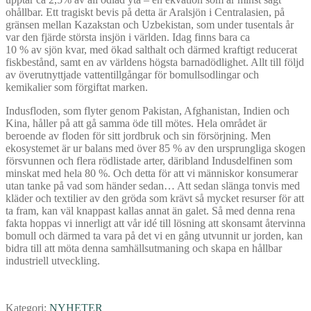
ohållbar. Ett tragiskt bevis på detta är Aralsjön i Centralasien, på
gränsen mellan Kazakstan och Uzbekistan, som under tusentals år
var den fjärde största insjön i världen. Idag finns bara ca
10 % av sjön kvar, med ökad salthalt och därmed kraftigt reducerat
fiskbestånd, samt en av världens högsta barnadödlighet. Allt till följd
av överutnyttjade vattentillgångar för bomullsodlingar och
kemikalier som förgiftat marken.
Indusfloden, som flyter genom Pakistan, Afghanistan, Indien och
Kina, håller på att gå samma öde till mötes. Hela området är
beroende av floden för sitt jordbruk och sin försörjning. Men
ekosystemet är ur balans med över 85 % av den ursprungliga skogen
försvunnen och flera rödlistade arter, däribland Indusdelfinen som
minskat med hela 80 %. Och detta för att vi människor konsumerar
utan tanke på vad som händer sedan… Att sedan slänga tonvis med
kläder och textilier av den gröda som krävt så mycket resurser för att
ta fram, kan väl knappast kallas annat än galet. Så med denna rena
fakta hoppas vi innerligt att vår idé till lösning att skonsamt återvinna
bomull och därmed ta vara på det vi en gång utvunnit ur jorden, kan
bidra till att möta denna samhällsutmaning och skapa en hållbar
industriell utveckling.
Kategori:
NYHETER