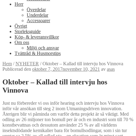
Herr
Överdelar
Underdelar
Accessoarer
Övrigt
Storleksguide
Köp- & leveransvillkor
Om oss
Miljö och ansvar
Tvättråd & Husmorstips
Hem
/
NYHETER
/
Oktober – Kallad till intervju hos Vinnova
Publicerad den
oktober 7, 2017
november 10, 2021
av
asas
Oktober – Kallad till intervju hos
Vinnova
Just nu förbereder vi oss inför hearing och intervju hos Vinnova
inför vår ansökan till steg 2 inom Utmaningsdriven innovation.
Återigen blir vi påminda om varför detta projekt är så viktigt. Med
odling av 26 miljoner ton bomull per år och en industri som till 70 %
konstbevattnas och dessutom använder 25 % av all världens
insektsdödande kemikalier bara för bomullsodlingar, som i sin tur
upptar ca 2,5% av all odlad yta – en ekvation som är minst sagt