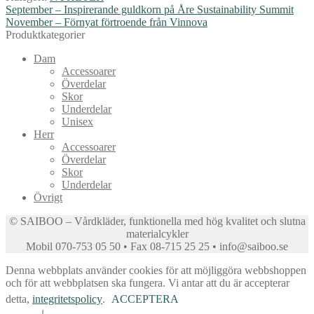
Inläggsnavigering
Föregående
September – Inspirerande guldkorn på Åre Sustainability Summit
inlägg:
Nästa
November – Förnyat förtroende från Vinnova
inlägg:
Produktkategorier
Dam
Accessoarer
Överdelar
Skor
Underdelar
Unisex
Herr
Accessoarer
Överdelar
Skor
Underdelar
Övrigt
© SAIBOO – Vårdkläder, funktionella med hög kvalitet och slutna
materialcykler
Mobil 070-753 05 50 • Fax 08-715 25 25 • info@saiboo.se
Denna webbplats använder cookies för att möjliggöra webbshoppen
och för att webbplatsen ska fungera. Vi antar att du är accepterar
detta,
integritetspolicy
.
ACCEPTERA