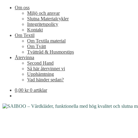
Om oss
Miljö och ansvar
Slutna Materialcykler
Integritetspolicy
Kontakt
Om Textil
Om Textila material
Om Tvätt
Tvättråd & Husmorstips
Återvinna
Second Hand
Så här återvinner vi
Upphämtning
Vad händer sedan?
0,00
kr
0 artiklar