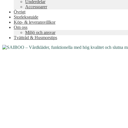
Underdelar
Accessoarer
Övrigt
Storleksguide
Köp- & leveransvillkor
Om oss
Miljö och ansvar
Tvättråd & Husmorstips