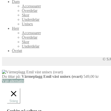
Dam
varianter.
väljas
Accessoarer
De
på
Överdelar
olika
produktsidan
Skor
alternativen
Underdelar
kan
Unisex
väljas
Herr
på
Accessoarer
produktsidan
Överdelar
Skor
Underdelar
Övrigt
© SAI
Du tittar på:
Värmeplagg Emil väst unisex (svart)
549,00
kr
Välj alternativ
Stäng
Cookies på saiboo.se