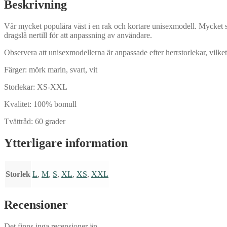
Beskrivning
Vår mycket populära väst i en rak och kortare unisexmodell. Mycket s
dragslå nertill för att anpassning av användare.
Observera att unisexmodellerna är anpassade efter herrstorlekar, vilke
Färger: mörk marin, svart, vit
Storlekar: XS-XXL
Kvalitet: 100% bomull
Tvättråd: 60 grader
Ytterligare information
Storlek
L
,
M
,
S
,
XL
,
XS
,
XXL
Recensioner
Det finns inga recensioner än.