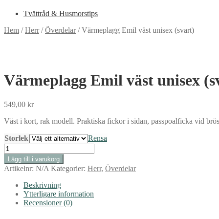
Tvättråd & Husmorstips
Hem
/
Herr
/
Överdelar
/
Värmeplagg Emil väst unisex (svart)
Värmeplagg Emil väst unisex (s
549,00
kr
Väst i kort, rak modell. Praktiska fickor i sidan, passpoalficka vid brös
Storlek
Rensa
Värmeplagg
Emil
Lägg till i varukorg
väst
Artikelnr:
N/A
Kategorier:
Herr
,
Överdelar
unisex
(svart)
Beskrivning
mängd
Ytterligare information
Recensioner (0)