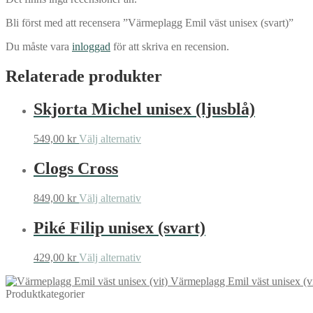
Bli först med att recensera ”Värmeplagg Emil väst unisex (svart)”
Du måste vara
inloggad
för att skriva en recension.
Relaterade produkter
Skjorta Michel unisex (ljusblå)
Den
549,00
kr
Välj alternativ
här
produkten
Clogs Cross
har
flera
Den
849,00
kr
Välj alternativ
varianter.
här
De
produkten
Piké Filip unisex (svart)
olika
har
alternativen
flera
kan
Den
429,00
kr
Välj alternativ
varianter.
väljas
här
De
på
Värmeplagg Emil väst unisex (vi
produkten
olika
produktsidan
Produktkategorier
har
alternativen
flera
kan