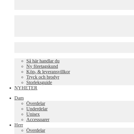
Så här handlar du
Ny företagskund
Köp- & leveransvillkor
Tryck och brodyr
Storleksguide
NYHETER
Dam
Överdelar
Underdelar
Unisex
Accessoarer
Herr
Överdelar