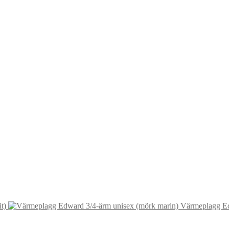
t)
Värmeplagg Ed