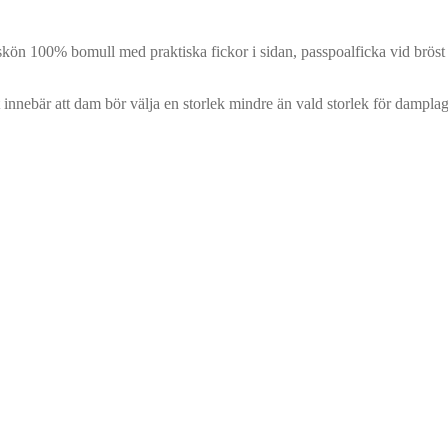
kön 100% bomull med praktiska fickor i sidan, passpoalficka vid bröst 
t innebär att dam bör välja en storlek mindre än vald storlek för dampla