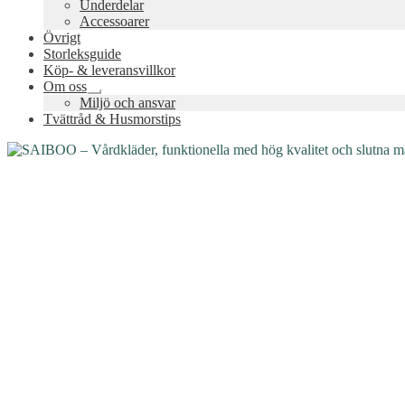
Underdelar
Accessoarer
Övrigt
Storleksguide
Köp- & leveransvillkor
Om oss
Expandera
Miljö och ansvar
undermeny
Tvättråd & Husmorstips