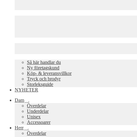
Så här handlar du
Ny företagskund
Köp- & leveransvillkor
Tryck och brodyr
Storleksguide
NYHETER
Dam
Expandera
Överdelar
undermeny
Underdelar
Unisex
Accessoarer
Herr
Expandera
Överdelar
undermeny