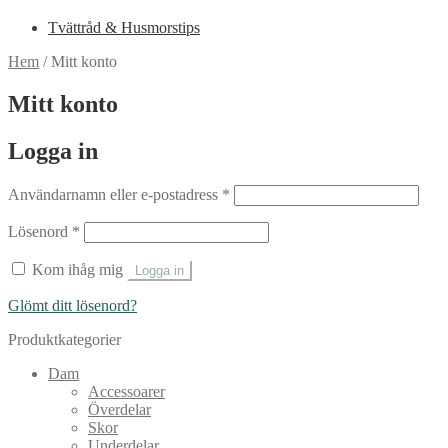
Tvättråd & Husmorstips
Hem
/
Mitt konto
Mitt konto
Logga in
Obligatoriskt
Användarnamn eller e-postadress
*
Obligatoriskt
Lösenord
*
Kom ihåg mig
Logga in
Glömt ditt lösenord?
Produktkategorier
Dam
Accessoarer
Överdelar
Skor
Underdelar