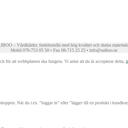
BOO – Vårdkläder, funktionella med hög kvalitet och slutna material
Mobil 070-753 05 50 • Fax 08-715 25 25 • info@saiboo.se
för att webbplatsen ska fungera. Vi antar att du är accepterar detta,
i
oppen. När du t.ex. "loggar in" eller "lägger till en produkt i kundko