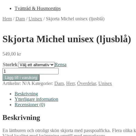
Tvättråd & Husmorstips
Hem
/
Dam
/
Unisex
/
Skjorta Michel unisex (ljusblå)
Skjorta Michel unisex (ljusblå)
549,00
kr
Storlek
Rensa
Skjorta
Michel
Lägg till i varukorg
unisex
Artikelnr:
N/A
Kategorier:
Dam
,
Herr
,
Överdelar
,
Unisex
(ljusblå)
mängd
Beskrivning
Ytterligare information
Recensioner (0)
Beskrivning
En lättburen och otroligt skön skjorta med passpoalficka. Flera olika kva
Vävd kvalitet med knäppning upptill med murarkrage.