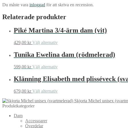
Du måste vara
inloggad
för att skriva en recension.
Relaterade produkter
Piké Martina 3/4-ärm dam (vit)
Den
429,00
kr
Välj alternativ
här
produkten
Tunika Ewelina dam (rödmelerad)
har
flera
Den
599,00
kr
Välj alternativ
varianter.
här
De
produkten
Klänning Elisabeth med plisséveck (sv
olika
har
alternativen
flera
kan
Den
679,00
kr
Välj alternativ
varianter.
väljas
här
De
på
Skjorta Michel unisex (svartm
produkten
olika
produktsidan
Produktkategorier
har
alternativen
flera
kan
Dam
varianter.
väljas
Accessoarer
De
på
Överdelar
olika