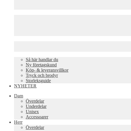
Så här handlar du
Ny företagskund
Köp- & leveransvillkor
Tryck och brodyr
Storleksguide
NYHETER
Dam
Överdelar
Underdelar
Unisex
Accessoarer
Herr
Överdelar