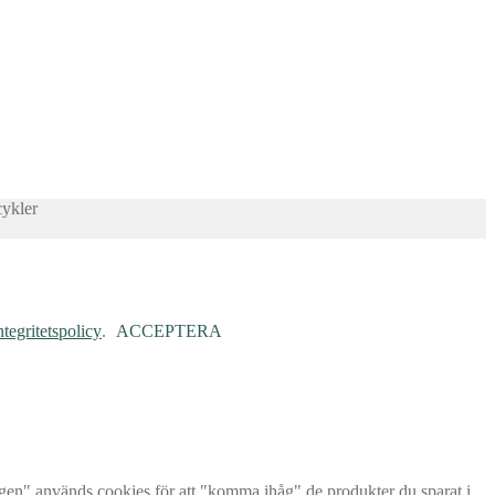
cykler
ntegritetspolicy
.
ACCEPTERA
rgen" används cookies för att "komma ihåg" de produkter du sparat i