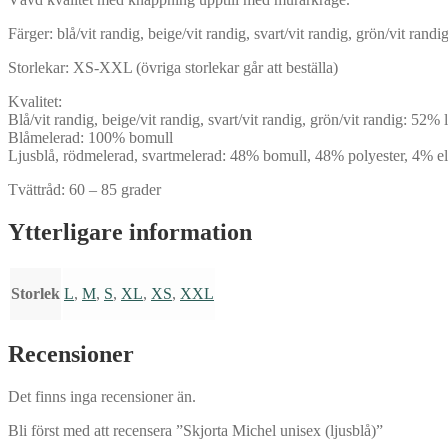
Färger: blå/vit randig, beige/vit randig, svart/vit randig, grön/vit ran
Storlekar: XS-XXL (övriga storlekar går att beställa)
Kvalitet:
Blå/vit randig, beige/vit randig, svart/vit randig, grön/vit randig: 52%
Blåmelerad: 100% bomull
Ljusblå, rödmelerad, svartmelerad: 48% bomull, 48% polyester, 4% el
Tvättråd: 60 – 85 grader
Ytterligare information
Storlek
L
,
M
,
S
,
XL
,
XS
,
XXL
Recensioner
Det finns inga recensioner än.
Bli först med att recensera ”Skjorta Michel unisex (ljusblå)”