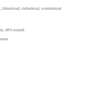
dig, blåmelerad, rödmelerad, svartmelerad
 lin, 48% bomull
astan