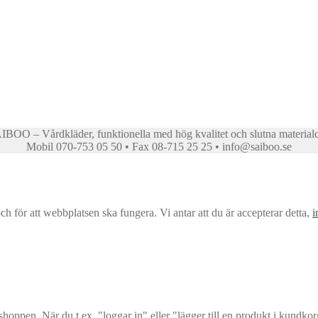
BOO – Vårdkläder, funktionella med hög kvalitet och slutna material
Mobil 070-753 05 50 • Fax 08-715 25 25 • info@saiboo.se
för att webbplatsen ska fungera. Vi antar att du är accepterar detta,
i
oppen. När du t.ex. "loggar in" eller "lägger till en produkt i kundko