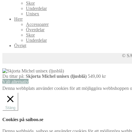
produktsidan
Skor
alternativen
Underdelar
kan
Unisex
väljas
Herr
på
Accessoarer
produktsidan
Överdelar
Skor
Underdelar
Övrigt
© SAI
Du tittar på:
Skjorta Michel unisex (ljusblå)
549,00
kr
Välj alternativ
Denna webbplats använder cookies för att möjliggöra webbshoppen och 
Stäng
Cookies på saiboo.se
Denna webbsida, saiboo.se använder cookies för att möjliggöra webbsh