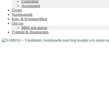
Underdelar
Accessoarer
Övrigt
Storleksguide
Köp- & leveransvillkor
Om oss
Miljö och ansvar
Tvättråd & Husmorstips