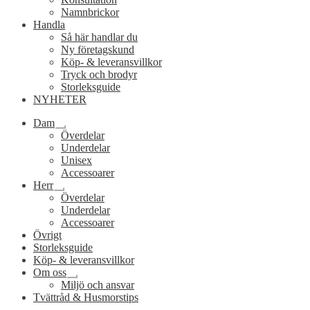
Namnbrickor
Handla
Så här handlar du
Ny företagskund
Köp- & leveransvillkor
Tryck och brodyr
Storleksguide
NYHETER
Dam
Expandera
Överdelar
undermeny
Underdelar
Unisex
Accessoarer
Herr
Expandera
Överdelar
undermeny
Underdelar
Accessoarer
Övrigt
Storleksguide
Köp- & leveransvillkor
Om oss
Expandera
Miljö och ansvar
undermeny
Tvättråd & Husmorstips