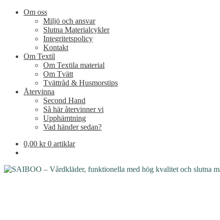
Om oss
Miljö och ansvar
Slutna Materialcykler
Integritetspolicy
Kontakt
Om Textil
Om Textila material
Om Tvätt
Tvättråd & Husmorstips
Återvinna
Second Hand
Så här återvinner vi
Upphämtning
Vad händer sedan?
0,00
kr
0 artiklar