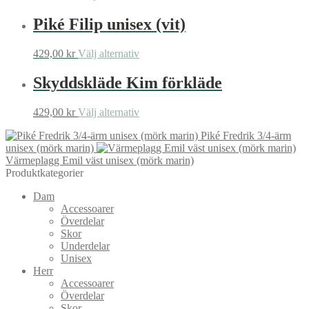
här
produkten
Piké Filip unisex (vit)
har
flera
Den
429,00
kr
Välj alternativ
varianter.
här
De
produkten
Skyddskläde Kim förkläde
olika
har
alternativen
flera
kan
Den
429,00
kr
Välj alternativ
varianter.
väljas
här
De
på
Piké Fredrik 3/4-ärm
produkten
olika
produktsidan
unisex (mörk marin)
har
alternativen
Värmeplagg Emil väst unisex (mörk marin)
flera
kan
Produktkategorier
varianter.
väljas
De
på
Dam
olika
produktsidan
Accessoarer
alternativen
Överdelar
kan
Skor
väljas
Underdelar
på
Unisex
produktsidan
Herr
Accessoarer
Överdelar
Skor