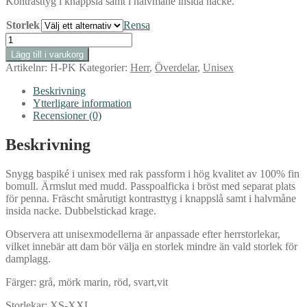
Kontrasttyg i knappslå samt i halvmåne insida nacke.
Storlek
Rensa
Piké
Filip
Lägg till i varukorg
unisex
Artikelnr:
H-PK
Kategorier:
Herr
,
Överdelar
,
Unisex
(röd)
mängd
Beskrivning
Ytterligare information
Recensioner (0)
Beskrivning
Snygg baspiké i unisex med rak passform i hög kvalitet av 100% fin
bomull. Ärmslut med mudd. Passpoalficka i bröst med separat plats
för penna. Fräscht smårutigt kontrasttyg i knappslå samt i halvmåne
insida nacke. Dubbelstickad krage.
Observera att unisexmodellerna är anpassade efter herrstorlekar,
vilket innebär att dam bör välja en storlek mindre än vald storlek för
damplagg.
Färger: grå, mörk marin, röd, svart,vit
Storlekar: XS-XXL