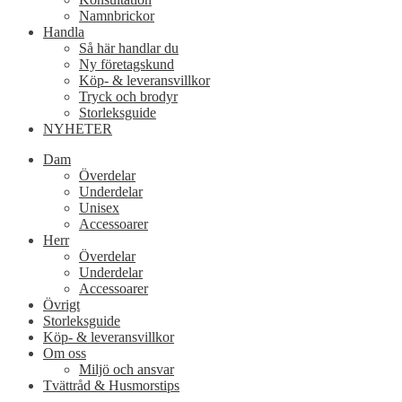
Namnbrickor
Handla
Så här handlar du
Ny företagskund
Köp- & leveransvillkor
Tryck och brodyr
Storleksguide
NYHETER
Dam
Överdelar
Underdelar
Unisex
Accessoarer
Herr
Överdelar
Underdelar
Accessoarer
Övrigt
Storleksguide
Köp- & leveransvillkor
Om oss
Miljö och ansvar
Tvättråd & Husmorstips