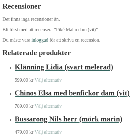
Recensioner
Det finns inga recensioner än.
Bli först med att recensera ”Piké Malin dam (vit)”
Du måste vara
inloggad
för att skriva en recension.
Relaterade produkter
Klänning Lidia (svart melerad)
Den
599,00
kr
Välj alternativ
här
produkten
Chinos Elsa med benfickor dam (vit)
har
flera
Den
789,00
kr
Välj alternativ
varianter.
här
De
produkten
Bussarong Nils herr (mörk marin)
olika
har
alternativen
flera
kan
Den
479,00
kr
Välj alternativ
varianter.
väljas