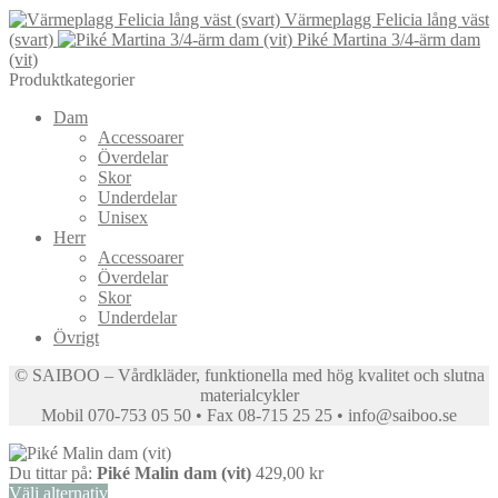
här
De
på
Värmeplagg Felicia lång väst
produkten
olika
produktsidan
(svart)
Piké Martina 3/4-ärm dam
har
alternativen
(vit)
flera
kan
Produktkategorier
varianter.
väljas
De
på
Dam
olika
produktsidan
Accessoarer
alternativen
Överdelar
kan
Skor
väljas
Underdelar
på
Unisex
produktsidan
Herr
Accessoarer
Överdelar
Skor
Underdelar
Övrigt
© SAIBOO – Vårdkläder, funktionella med hög kvalitet och slutna
materialcykler
Mobil 070-753 05 50 • Fax 08-715 25 25 • info@saiboo.se
Du tittar på:
Piké Malin dam (vit)
429,00
kr
Välj alternativ