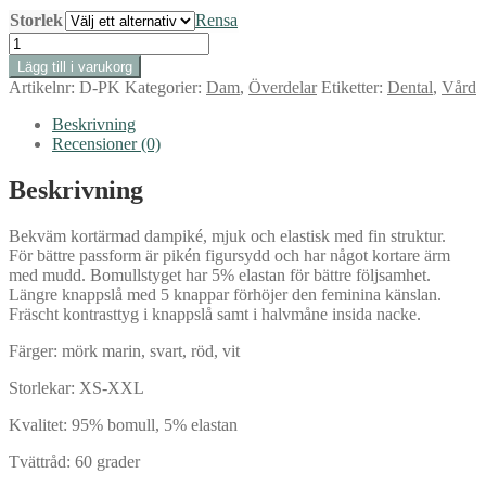
Storlek
Rensa
Piké
Malin
Lägg till i varukorg
dam
Artikelnr:
D-PK
Kategorier:
Dam
,
Överdelar
Etiketter:
Dental
,
Vård
(vit)
mängd
Beskrivning
Recensioner (0)
Beskrivning
Bekväm kortärmad dampiké, mjuk och elastisk med fin struktur.
För bättre passform är pikén figursydd och har något kortare ärm
med mudd. Bomullstyget har 5% elastan för bättre följsamhet.
Längre knappslå med 5 knappar förhöjer den feminina känslan.
Fräscht kontrasttyg i knappslå samt i halvmåne insida nacke.
Färger: mörk marin, svart, röd, vit
Storlekar: XS-XXL
Kvalitet: 95% bomull, 5% elastan
Tvättråd: 60 grader