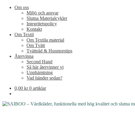
Om oss
Miljö och ansvar
Slutna Materialcykler
Integritetspolicy
Kontakt
Om Textil
Om Textila material
Om Tvätt
Tvättråd & Husmorstips
Återvinna
Second Hand
Så här återvinner vi
Upphämtning
Vad händer sedan?
0,00
kr
0 artiklar